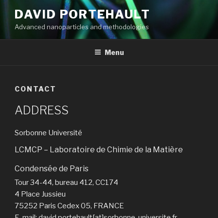
Aller
DAVID PORTEHAULT
au
Advanced nanoparticles and methodologies
contenu
principal
Menu
CONTACT
ADDRESS
Sorbonne Université
LCMCP – Laboratoire de Chimie de la Matière
Condensée de Paris
Tour 34-44, bureau 412, CC174
4 Place Jussieu
75252 Paris Cedex 05, FRANCE
E-mail: david.portehault[at]sorbonne-universite.fr