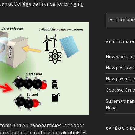
uan
at
Collège de France
for bringing
Recherche
pour
:
ARTICLES R
New work out i
New positions 
New paper in 
Goodbye Carlo
Superhard nano
Nano!
atoms and Au nanoparticles in copper
CATÉGORIE
troreduction to multicarbon alcohols
, H.