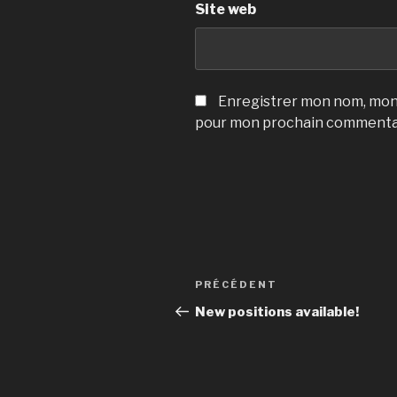
Site web
Enregistrer mon nom, mon 
pour mon prochain commenta
Navigation
Article
PRÉCÉDENT
de
précédent
New positions available!
l’article