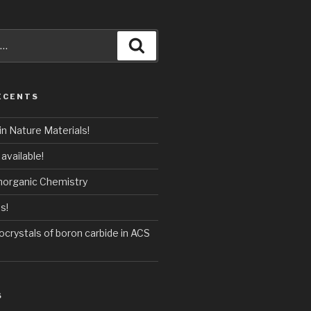
Recherche
ÉCENTS
n Nature Materials!
available!
Inorganic Chemistry
s!
crystals of boron carbide in ACS
S