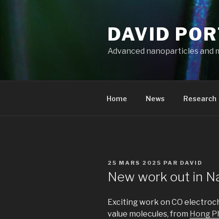
Aller
au
DAVID PO
contenu
principal
Advanced nanoparticles and 
Home
News
Research
PUBLIÉ
25 MARS 2025
PAR
DAVID
LE
New work out in Na
Exciting work on CO electroch
value molecules, from
Hong P