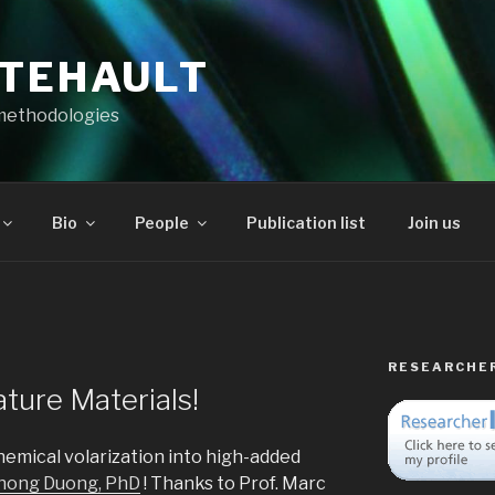
RTEHAULT
methodologies
Bio
People
Publication list
Join us
RESEARCHE
ture Materials!
emical volarization into high-added
hong Duong, PhD
! Thanks to Prof. Marc