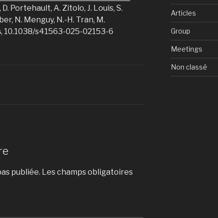
 D. Portehault, A. Zitolo, J. Louis, S.
Articles
ber, N. Menguy, N.-H. Tran, M.
Group
s
, 10.1038/s41563-025-02153-6
Meetings
Non classé
re
as publiée.
Les champs obligatoires