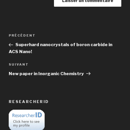
Navigation
Article
PRÉCÉDENT
de
précédent
Superhard nanocrystals of boron carbide in
l’article
ACS Nano!
Article
SUIVANT
suivant
New paper in Inorganic Chemistry
RESEARCHERID