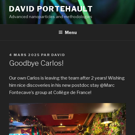
Aller
DAVID PORTEHAULT
au
Advanced nanoparticles and methodologies
contenu
principal
Menu
PUBLIÉ
4 MARS 2025
PAR
DAVID
LE
Goodbye Carlos!
Our own Carlos is leaving the team after 2 years! Wishing
him nice discoveries in his new postdoc stay @Marc
Fontecave’s group at Collège de France!