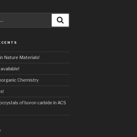
Recherche
ÉCENTS
n Nature Materials!
available!
Inorganic Chemistry
s!
crystals of boron carbide in ACS
S