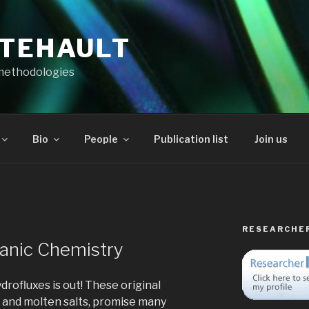
RTEHAULT
methodologies
Bio
People
Publication list
Join us
RESEARCHE
ganic Chemistry
drofluxes is out! These original
r and molten salts, promise many