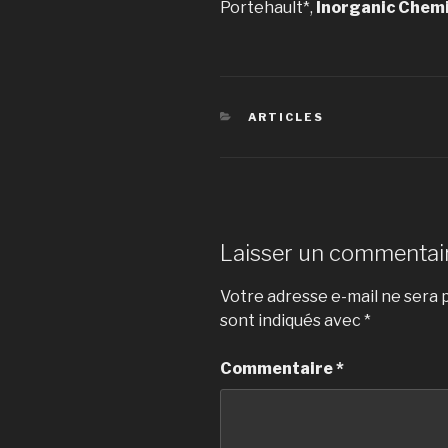
Portehault*,
Inorganic Chem
CATÉGORIES
ARTICLES
Laisser un commentai
Votre adresse e-mail ne sera p
sont indiqués avec
*
Commentaire
*