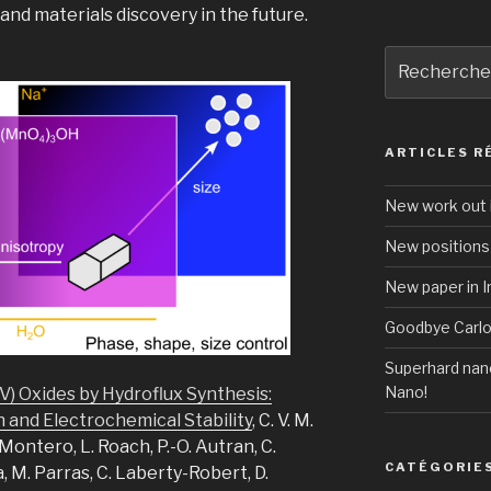
 and materials discovery in the future.
Recherche
pour
:
ARTICLES R
New work out i
New positions 
New paper in 
Goodbye Carlo
Superhard nano
Nano!
V) Oxides by Hydroflux Synthesis:
 and Electrochemical Stability
, C. V. M.
Montero, L. Roach, P.-O. Autran, C.
CATÉGORIE
, M. Parras, C. Laberty-Robert, D.