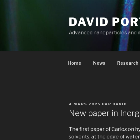
Aller
au
DAVID PO
contenu
principal
Advanced nanoparticles and 
Home
News
Research
PUBLIÉ
4 MARS 2025
PAR
DAVID
LE
New paper in Inor
The first paper of Carlos on hy
solvents, at the edge of wate