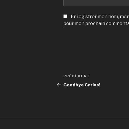
Enregistrer mon nom, mon 
pour mon prochain commenta
Navigation
Article
PRÉCÉDENT
de
précédent
Goodbye Carlos!
l’article